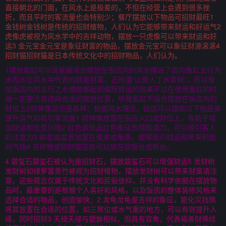
直接朝北的门面，在风水上是极差的，不但在经营上会遇到很多挫
折，而且平时的客流量也会特别少；餐厅摆放以下物品可招财最旺1
金钱树金钱树是传统的招财植物，人们认为它能够带来财运和好运气2
虎像虎被视为风水学中的吉祥动物，摆放一只虎像可以带来财运和好
运3 金元宝金元宝是象征财富的物品，摆放金元宝可以象征财源滚滚4
招财猫招财猫是日本传统文化中的招财物品，人们认为。
1摆放鱼缸可以说是最适合摆放在饭店内的风水摆设了因为鱼缸五行为
水而水在风水中代表的就是财富，正所谓“山管人丁水管财”，所以增
加饭店内的五行之水便能够起到催旺财运的效果不过在使用鱼缸的时
候一定要注意选择合适的摆放位置，毕竟鱼缸不适合摆放在饭店内的
财位上2财神像这也是各种；根据风水理论，饭店可以摆放以下物品来
提升运气和吸引客流量1 财神像放置在饭店入口或财位上，有助于增
加财运和生意兴隆2 红色装饰品红色象征热情和活力，可以吸引客人
的注意力3 鲜花或盆景放置在餐桌或角落，能够吸引财运和带来积极
的气场4 吉祥物或招财猫这些可以放在收银台或柜台。
4 碧玺石碧玺石被认为是招财石，摆放碧玺石可以增强财运5 发财树
发财树如绿萝富贵竹被视为招财植物，摆放发财树可以带来财富请注
意，这些观念仅属于传统文化和民俗信仰，并没有科学依据在摆放物
品时，最重要的是根据个人喜好和风格，以及饭店的整体装修风格来
选择合适的物品，创造愉快；2 龙龟龙龟是吉祥的象征，能化灾挡煞
将其放置在合适的位置，如三煞位或水气重的地方，可以有效提升人
缘，同时招财3 天禄天禄与貔貅相似，但具有双角，代表福善财俸给