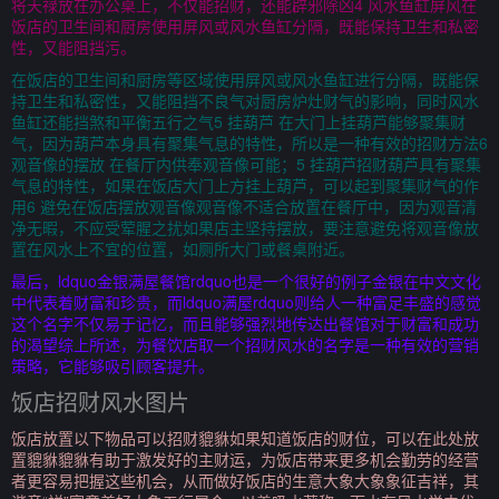
将天禄放在办公桌上，不仅能招财，还能辟邪除凶4 风水鱼缸屏风在
饭店的卫生间和厨房使用屏风或风水鱼缸分隔，既能保持卫生和私密
性，又能阻挡污。
在饭店的卫生间和厨房等区域使用屏风或风水鱼缸进行分隔，既能保
持卫生和私密性，又能阻挡不良气对厨房炉灶财气的影响，同时风水
鱼缸还能挡煞和平衡五行之气5 挂葫芦 在大门上挂葫芦能够聚集财
气，因为葫芦本身具有聚集气息的特性，所以是一种有效的招财方法6
观音像的摆放 在餐厅内供奉观音像可能；5 挂葫芦招财葫芦具有聚集
气息的特性，如果在饭店大门上方挂上葫芦，可以起到聚集财气的作
用6 避免在饭店摆放观音像观音像不适合放置在餐厅中，因为观音清
净无暇，不应受荤腥之扰如果店主坚持摆放，要注意避免将观音像放
置在风水上不宜的位置，如厕所大门或餐桌附近。
最后，ldquo金银满屋餐馆rdquo也是一个很好的例子金银在中文文化
中代表着财富和珍贵，而ldquo满屋rdquo则给人一种富足丰盛的感觉
这个名字不仅易于记忆，而且能够强烈地传达出餐馆对于财富和成功
的渴望综上所述，为餐饮店取一个招财风水的名字是一种有效的营销
策略，它能够吸引顾客提升。
饭店招财风水图片
饭店放置以下物品可以招财貔貅如果知道饭店的财位，可以在此处放
置貔貅貔貅有助于激发好的主财运，为饭店带来更多机会勤劳的经营
者更容易把握这些机会，从而做好饭店的生意大象大象象征吉祥，其