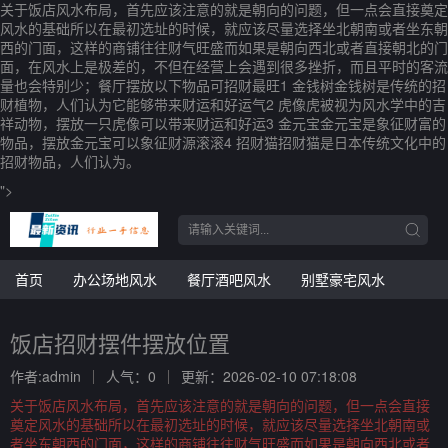
关于饭店风水布局，首先应该注意的就是朝向的问题，但一点会直接奠定
风水的基础所以在最初选址的时候，就应该尽量选择坐北朝南或者坐东朝
西的门面，这样的商铺往往财气旺盛而如果是朝向西北或者直接朝北的门
面，在风水上是极差的，不但在经营上会遇到很多挫折，而且平时的客流
量也会特别少；餐厅摆放以下物品可招财最旺1 金钱树金钱树是传统的招
财植物，人们认为它能够带来财运和好运气2 虎像虎被视为风水学中的吉
祥动物，摆放一只虎像可以带来财运和好运3 金元宝金元宝是象征财富的
物品，摆放金元宝可以象征财源滚滚4 招财猫招财猫是日本传统文化中的
招财物品，人们认为。
">
首页
办公场地风水
餐厅酒吧风水
别墅豪宅风水
饭店招财摆件摆放位置
作者:admin
人气：0
更新：2026-02-10 07:18:08
关于饭店风水布局，首先应该注意的就是朝向的问题，但一点会直接
奠定风水的基础所以在最初选址的时候，就应该尽量选择坐北朝南或
者坐东朝西的门面，这样的商铺往往财气旺盛而如果是朝向西北或者