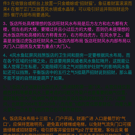
件3 在收银台或柜台上放置一只金蟾蜍或“招财猫”，象征着财富滚滚而
来4 在餐厅正门口放置风水镜或水晶球，可以吸引好运并阻挡财运外
泄5 餐厅内部布局要通风。
3、饭店所处高楼理想的饭店旺财风水布局是后方左方和右方都有大
楼，但左右的大楼，要矮过并且小过后方的大楼，否则仍未是理想的
风水饭店所处高楼的左方称青龙方，右方称白虎方，在风水学上，最
喜是龙强过虎饭店旺财风水二饭店内部布局 饭店旺财风水内部布局以
大门入口厨房及大堂为重点1大门入。
4、4风水鱼缸屏风挡煞饭店的卫生间和厨房一定要根据风水布局，而
在各个区域的分隔之处，应该要用屏风或者风水鱼缸隔开，这既能让
客人觉得卫生私密，又能阻碍污浊之气对厨房炉灶财气的影响风水鱼
缸还可以挡煞，平衡饭店中的五行之气5挂葫芦招财说到招财，那么最
不能不提的自然就是葫芦了如果。
5、1饭店大门收银台饭店的大门是进财的第一道门关，从宫位线位到
颜色材料等都是风水上要考虑的问题另外窗户也是重要的纳气位置，
最好能配合大门吸纳旺气收银台应该设在饭店的财位在下元八运期
间，也就是2004年至2023年八白向星飞临的宫位即是财位，向星九紫
火星和一白水星飞临的宫位也可看作财位2。
6、饭店风水布局十三招 1，门户开阔，财源广进 入口是餐厅的“气
口”，应保持宽敞明亮，避免直对楼梯或电梯，以免财气流失门口可摆
放绿植或招财摆件，吸引顾客并留住财气p2 厅堂宽敞，客似云来 餐