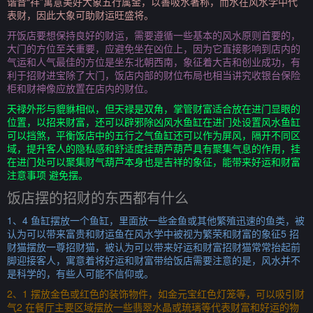
谐音“祥”寓意美好大象五行属金，以善吸水著称，而水在风水学中代
表财，因此大象可助财运旺盛将。
开饭店要想保持良好的财运，需要遵循一些基本的风水原则首要的，
大门的方位至关重要，应避免坐在凶位上，因为它直接影响到店内的
气运和人气最佳的方位是坐东北朝西南，象征着大吉和创业成功，有
利于招财进宝除了大门，饭店内部的财位布局也相当讲究收银台保险
柜和财神像应放置在店内的财位。
天禄外形与貔貅相似，但天禄是双角，掌管财富适合放在进门显眼的
位置，以招来财富，还可以辟邪除凶风水鱼缸在进门处设置风水鱼缸
可以挡煞，平衡饭店中的五行之气鱼缸还可以作为屏风，隔开不同区
域，提升客人的隐私感和舒适度挂葫芦葫芦具有聚集气息的作用，挂
在进门处可以聚集财气葫芦本身也是吉祥的象征，能带来好运和财富
注意事项 避免摆。
饭店摆的招财的东西都有什么
1、4 鱼缸摆放一个鱼缸，里面放一些金鱼或其他繁殖迅速的鱼类，被
认为可以带来富贵和财运鱼在风水学中被视为繁荣和财富的象征5 招
财猫摆放一尊招财猫，被认为可以带来好运和财富招财猫常常抬起前
脚迎接客人，寓意着将好运和财富带给饭店需要注意的是，风水并不
是科学的，有些人可能不信仰或。
2、1 摆放金色或红色的装饰物件，如金元宝红色灯笼等，可以吸引财
气2 在餐厅主要区域摆放一些翡翠水晶或琉璃等代表财富和好运的物