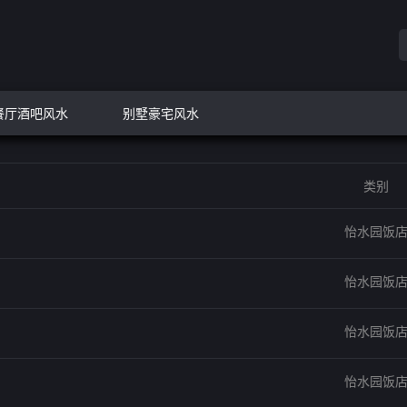
餐厅酒吧风水
别墅豪宅风水
类别
怡水园饭
怡水园饭
怡水园饭
怡水园饭