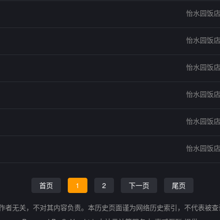
怡水园饭
怡水园饭
怡水园饭
怡水园饭
怡水园饭
怡水园饭
首页
1
2
下一页
尾页
的作者无关，不对其内容负责。本历史页面谨为网络历史索引，不代表被