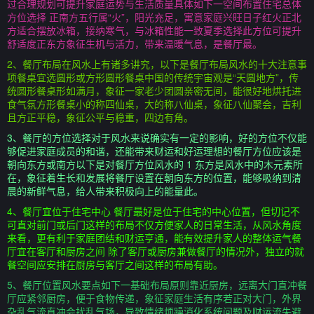
过合理规划可提升家庭运势与生活质量具体如下一空间布置住宅总体
方位选择 正南方五行属“火”，阳光充足，寓意家庭兴旺日子红火正北
方适合摆放冰箱，接纳寒气，与冰箱性能一致夏季选择此方位可提升
舒适度正东方象征生机与活力，带来温暖气息，是餐厅最。
2、餐厅布局在风水上有诸多讲究，以下是餐厅布局风水的十大注意事
项餐桌宜选圆形或方形圆形餐桌中国的传统宇宙观是“天圆地方”，传
统圆形餐桌形如满月，象征一家老少团圆亲密无间，能很好地烘托进
食气氛方形餐桌小的称四仙桌，大的称八仙桌，象征八仙聚会，吉利
且方正平稳，象征公平与稳重，四边有角。
3、餐厅的方位选择对于风水来说确实有一定的影响，好的方位不仅能
够促进家庭成员的和谐，还能带来财运和好运理想的餐厅方位应该是
朝向东方或南方以下是对餐厅方位风水的 1 东方是风水中的木元素所
在，象征着生长和发展将餐厅设置在朝向东方的位置，能够吸纳到清
晨的新鲜气息，给人带来积极向上的能量此。
4、餐厅宜位于住宅中心 餐厅最好是位于住宅的中心位置，但切记不
可直对前门或后门这样的布局不仅方便家人的日常生活，从风水角度
来看，更有利于家庭团结和财运亨通，能有效提升家人的整体运气餐
厅宜在客厅和厨房之间 除了客厅或厨房兼做餐厅的情况外，独立的就
餐空间应安排在厨房与客厅之间这样的布局有助。
5、餐厅位置风水要点如下一基础布局原则靠近厨房，远离大门直冲餐
厅应紧邻厨房，便于食物传递，象征家庭生活有序若正对大门，外界
杂乱气流直冲会扰乱气场，导致情绪烦躁消化系统问题及财运流失避