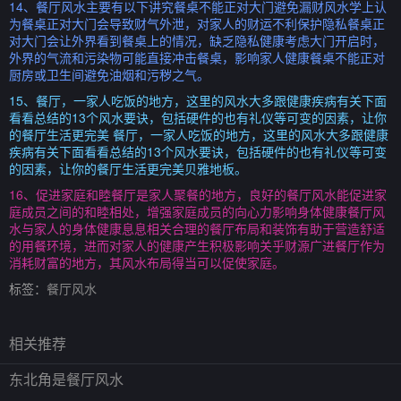
14、餐厅风水主要有以下讲究餐桌不能正对大门避免漏财风水学上认
为餐桌正对大门会导致财气外泄，对家人的财运不利保护隐私餐桌正
对大门会让外界看到餐桌上的情况，缺乏隐私健康考虑大门开启时，
外界的气流和污染物可能直接冲击餐桌，影响家人健康餐桌不能正对
厨房或卫生间避免油烟和污秽之气。
15、餐厅，一家人吃饭的地方，这里的风水大多跟健康疾病有关下面
看看总结的13个风水要诀，包括硬件的也有礼仪等可变的因素，让你
的餐厅生活更完美 餐厅，一家人吃饭的地方，这里的风水大多跟健康
疾病有关下面看看总结的13个风水要诀，包括硬件的也有礼仪等可变
的因素，让你的餐厅生活更完美贝雅地板。
16、促进家庭和睦餐厅是家人聚餐的地方，良好的餐厅风水能促进家
庭成员之间的和睦相处，增强家庭成员的向心力影响身体健康餐厅风
水与家人的身体健康息息相关合理的餐厅布局和装饰有助于营造舒适
的用餐环境，进而对家人的健康产生积极影响关乎财源广进餐厅作为
消耗财富的地方，其风水布局得当可以促使家庭。
标签：
餐厅风水
相关推荐
东北角是餐厅风水