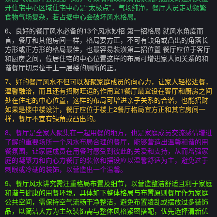
开住宅中心区域住宅中心是“太极点”，气场纯净，餐厅人员走动频繁
食物气场复杂，若占据中心会破坏风水格局。
6、良好的餐厅风水必备的13个风水妙招 第一招格局 就风水角度而
言，餐厅和其他房间一样，格局要方正，不可有缺角或凸出的角落长
方形或正方形的格局最佳，也最容易装潢第二招位置 餐厅应位于客厅
和厨房之间，位居住宅的中心位置这样的布局可增进家人间关系的和
谐餐厅切忌位于上一层楼的厕所的正。
7、好的餐厅风水不但可以凝聚家庭成员的向心力，让家人轻松进餐，
温馨融洽，而且还有招财旺运的作用宜1餐厅最宜设在客厅和厨房之间
处在住宅的中心位置，这样的布局可增进亲子关系的合谐，也能招财
如果是楼中楼设计，餐厅应位于楼上2餐厅格局宜方正和其它房间一
样，餐厅不宜有缺角或凸出的。
8、餐厅是全家人聚集在一起用餐的地方，也是家庭成员交流感情增进
了解的重要场所一个风水布局合理的餐厅，能够营造出温馨和谐的用
餐氛围，让家庭成员在用餐时感受到彼此的关爱和支持，从而增强家
庭的凝聚力和向心力餐厅的装修和摆设应以温馨舒适为主，避免过于
刺眼或冷硬的装饰，以营造出一个温馨。
9、餐厅风水讲究需注重格局布置及细节，以营造整洁舒适且利于家庭
和谐与健康的用餐环境，具体如下整体格局与布置原则餐厅作为家庭
公共空间，需保持空气流畅干净整洁，避免布置凌乱或摆放过多装饰
品，以简洁大方为主软装饰需与整体风格紧密搭配，优先选择清新优