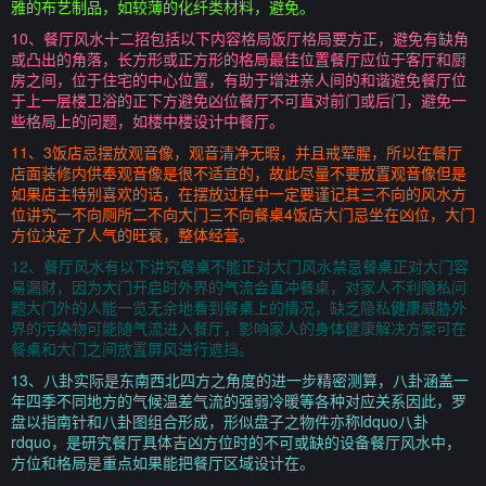
雅的布艺制品，如较薄的化纤类材料，避免。
10、餐厅风水十二招包括以下内容格局饭厅格局要方正，避免有缺角
或凸出的角落，长方形或正方形的格局最佳位置餐厅应位于客厅和厨
房之间，位于住宅的中心位置，有助于增进亲人间的和谐避免餐厅位
于上一层楼卫浴的正下方避免凶位餐厅不可直对前门或后门，避免一
些格局上的问题，如楼中楼设计中餐厅。
11、3饭店忌摆放观音像，观音清净无暇，并且戒荤腥，所以在餐厅
店面装修内供奉观音像是很不适宜的，故此尽量不要放置观音像但是
如果店主特别喜欢的话，在摆放过程中一定要谨记其三不向的风水方
位讲究一不向厕所二不向大门三不向餐桌4饭店大门忌坐在凶位，大门
方位决定了人气的旺衰，整体经营。
12、餐厅风水有以下讲究餐桌不能正对大门风水禁忌餐桌正对大门容
易漏财，因为大门开启时外界的气流会直冲餐桌，对家人不利隐私问
题大门外的人能一览无余地看到餐桌上的情况，缺乏隐私健康威胁外
界的污染物可能随气流进入餐厅，影响家人的身体健康解决方案可在
餐桌和大门之间放置屏风进行遮挡。
13、八卦实际是东南西北四方之角度的进一步精密测算，八卦涵盖一
年四季不同地方的气候温差气流的强弱冷暖等各种对应关系因此，罗
盘以指南针和八卦图组合形成，形似盘子之物件亦称ldquo八卦
rdquo，是研究餐厅具体吉凶方位时的不可或缺的设备餐厅风水中，
方位和格局是重点如果能把餐厅区域设计在。