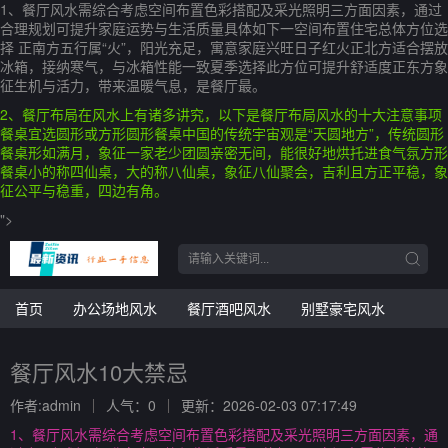
1、餐厅风水需综合考虑空间布置色彩搭配及采光照明三方面因素，通过
合理规划可提升家庭运势与生活质量具体如下一空间布置住宅总体方位选
择 正南方五行属“火”，阳光充足，寓意家庭兴旺日子红火正北方适合摆放
冰箱，接纳寒气，与冰箱性能一致夏季选择此方位可提升舒适度正东方象
征生机与活力，带来温暖气息，是餐厅最。
2、餐厅布局在风水上有诸多讲究，以下是餐厅布局风水的十大注意事项
餐桌宜选圆形或方形圆形餐桌中国的传统宇宙观是“天圆地方”，传统圆形
餐桌形如满月，象征一家老少团圆亲密无间，能很好地烘托进食气氛方形
餐桌小的称四仙桌，大的称八仙桌，象征八仙聚会，吉利且方正平稳，象
征公平与稳重，四边有角。
">
首页
办公场地风水
餐厅酒吧风水
别墅豪宅风水
餐厅风水10大禁忌
作者:admin
人气：0
更新：2026-02-03 07:17:49
1、餐厅风水需综合考虑空间布置色彩搭配及采光照明三方面因素，通