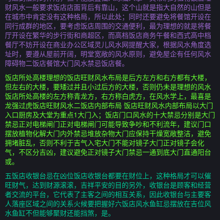
财风水一般要求饭店店面背后有靠山，这个山就是指大自然的山但是
在城市中肯定没有这种格局，所以此处；同时还要避免将餐馆开设在
同行成群的地区，要考虑饭店周围的交通便利，最为理想的就是将餐
厅开设在繁华的步行街和商超区，而高档饭店商务午餐和西式高中档
餐厅不妨开设在商业办公区域灵儿风水网提醒大家，根据风水角度选
址时，要遵从屋前开阔，明堂宽敞的风水原则，避免屋企有任何风水
障碍物二饭店餐馆大门风水禁忌饭店餐。
饭店所处高楼理想的饭店旺财风水布局是后方左方和右方都有大楼，
但左右的大楼，要矮过并且小过后方的大楼，否则仍未是理想的风水
饭店所处高楼的左方称青龙方，右方称白虎方，在风水学上，最喜是
龙强过虎饭店旺财风水二饭店内部布局 饭店旺财风水内部布局以大门
入口厨房及大堂为重点1大门入；饭店门口风水的十大禁忌分别是大门
禁忌正对电梯闸门正对电梯闸门可能导致争吵和不利流年，建议门口
摆放植物化解大门内外禁忌堆放杂物大门应保持干燥宽敞整洁，避免
拥堵脏乱，否则不利于吉气入宅大门不能对镜子大门正对镜子会化
气，不区分吉凶，建议避免正对镜子大门禁忌一通到底大门直通阳台
或。
五饭店收银台忌在凶位饭店收银台都要在财位上，这种格局才可以催
旺财气，达到财源滚滚，吉祥平安的目的另外，收银台是顾客和经营
者交流的平台，它代表了主客之间的相互关系，因此收银台与主要客
人落座区域之间的关系火候要把握好六饭店风水鱼缸忌摆放在吉位风
水鱼缸不但能够聚财还能挡煞，是。