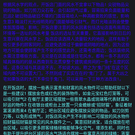
根据风水学的观点，开饭店门面的风水不宜拿以下物品1 尖锐物品尖
锐的物品，如刀剪刀尖石等，会引起阴气过重，容易招来负面能量和
厄运2 破旧物品破旧不堪的门面容易给人一种凋敝衰败的感觉，影响
生意3 暗淡灯光光线明亮的门面能够吸引财气，而灯光暗淡则会使整
体氛围昏暗，影响；开饭店要注意的风水因素包括选址店面布局周边
环境等一选址的风水考量 饭店的选址至关重要，它直接影响到日后的
生意兴衰在风水学上，饭店应该选择人流量较大的地段，这样有助于
吸引更多的顾客同时，应避免选择过于偏僻或阴暗的地点，因为这些
地方可能会使顾客产生不安的感觉此外，还需考虑周边；饭店装修风
水需注意哪些方面，无论是在店面或是住宅风水，都有一条不吉的区
域具体指的的是从西南到东北贯穿整个建筑或房间的一条十五度的区
域，这条区域与其说是不吉，不如说大凶，称之为“鬼门线”在这个区
域内绝不可设置大门，不然则成了实实在在的“鬼门”了，属于大凶之
宅如果饭店的大门不幸位于鬼门，可以采用一下三种方法改良1。
在开饭店时，摆放一些表示富贵和财富的风水物件可以帮助旺财以下
是一些建议1 摆放金色或红色的装饰物件，如金元宝红色灯笼等，可
以吸引财气2 在餐厅主要区域摆放一些翡翠水晶或琉璃等代表财富和
好运的物件3 在收银台或柜台上放置一只金蟾蜍或“招财猫”，象征着财
富滚滚而来4 在餐厅正；吧台区域应避免摆放尖锐的物品，如刀剑剪
刀等，以免形成煞气，对饭店风水产生不利影响二可摆放的风水物件
招财猫招财猫是常见的风水摆件之一，寓意招财进宝，适合摆放在吧
台区域，以吸引更多顾客绿植绿植能够净化空气，增添生机，同时也
有助于提升吧台区域的风水气场适合摆放一些寓意吉祥的绿植；答案