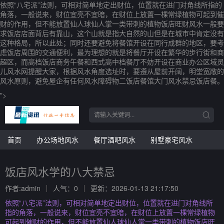
依照“八宅派”法则，可相对简单地定出财位，位置就在进门对角线所指的
角落，一般说来，财位宜亮不宜暗，在财位上放置一棵常绿植物可起到催
财的作用，但不能放置仙人球仙人掌一类带刺的植物饭店旺财风水一般要
求饭店店面背后有靠山，这个山就是指大自然的山但是在城市中肯定没有
这种格局，所以此处；同时还要避免将餐馆开设在同行成群的地区，要考
虑饭店周围的交通便利，最为理想的就是将餐厅开设在繁华的步行街和商
超区，而高档饭店商务午餐和西式高中档餐厅不妨开设在商业办公区域灵
儿风水网提醒大家，根据风水角度选址时，要遵从屋前开阔，明堂宽敞的
风水原则，避免屋企有任何风水障碍物二饭店餐馆大门风水禁忌饭店餐。
">
首页
办公场地风水
餐厅酒吧风水
别墅豪宅风水
饭店风水学的八大禁忌
作者:admin
人气：0
更新：2026-01-13 21:17:50
依照“八宅派”法则，可相对简单地定出财位，位置就在进门对角线所
指的角落，一般说来，财位宜亮不宜暗，在财位上放置一棵常绿植物
可起到催财的作用，但不能放置仙人球仙人掌一类带刺的植物饭店旺