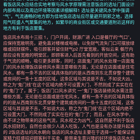
看饭店风水应结合实地考察与风水学原理需注意饭店的选址门面设计
内部布局以及周边环境等因素详细解释1 选址是关键风水学中强调
“气”，气流通畅的地方即为佳地饭店选址应尽量避开阴邪之地，选择
阳气旺盛人气聚集的地方，如繁华的商业街区或交通要道附近这样的
地方有利于饭店聚集。
饭店风水布局十三招 1，门户开阔，财源广进 入口是餐厅的“气口”，
应保持宽敞明亮，避免直对楼梯或电梯，以免财气流失门口可摆放绿
植或招财摆件，吸引顾客并留住财气p2 厅堂宽敞，客似云来 餐厅内
部应设有宽敞的明堂区，即顾客进入后首先看到的开放空间，这有助
于气流的顺畅，吸引更多顾客，同时；店面鬼门的风水处理一店面鬼
门的风水处理饭店装修风水需注意哪些方面，无论是在店面或是住宅
风水，都有一条不吉的区域具体指的的是从西南到东北贯穿整个建筑
或房间的一条十五度的区域，这条区域与其说是不吉，不如说大凶，
称之为“鬼门线”在这个区域内绝不可设置大门，不然则成了实实在在
的“鬼门”了，属于；饭店门口风水讲究 一“鬼门”饭店装修风水需注意
哪些方面，无论是在店面或是住宅风水，都有一条不吉的区域具体指
的的是从西南到东北贯穿整个建筑或房间的一条十五度的区域，这条
区域与其说是不吉，不如说大凶，称之为“鬼门线”在这个区域内绝不
可设置大门，不然则成了实实在在的“鬼门”了；而且，在风水学中，
由不详之物带来的这些气流，风水视之为凶气，这自然是不利于饭店
风水招财的，自然也会很少人进入吃饭，人气也是没有办法提升起来
的 2饭店选址的风水朝向 饭店的风水选址主要在于选择一个能保证商
家精力旺盛招迎顾客利于买卖，能带来生意兴隆的好环境饭店风水位